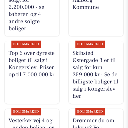
2.200.000 - se
Kommune
køberen og 4
andre solgte
boliger
BOLIGMARKED
BOLIGMARKED
Top 6 over dyreste
Skibsted
boliger til salg i
Østergade 3 er til
Kongerslev. Priser
salg for kun
op til 7.000.000 kr
259.000 kr.: Se de
billigste boliger til
salg i Kongerslev
her
BOLIGMARKED
BOLIGMARKED
Vesterkærvej 4 og
Drømmer du om
1 anden boliger er
luksus? For