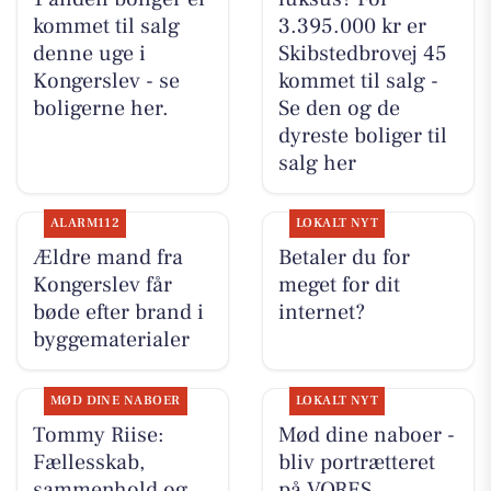
kommet til salg
3.395.000 kr er
denne uge i
Skibstedbrovej 45
Kongerslev - se
kommet til salg -
boligerne her.
Se den og de
dyreste boliger til
salg her
ALARM112
LOKALT NYT
Ældre mand fra
Betaler du for
Kongerslev får
meget for dit
bøde efter brand i
internet?
byggematerialer
MØD DINE NABOER
LOKALT NYT
Tommy Riise:
Mød dine naboer -
Fællesskab,
bliv portrætteret
sammenhold og
på VORES