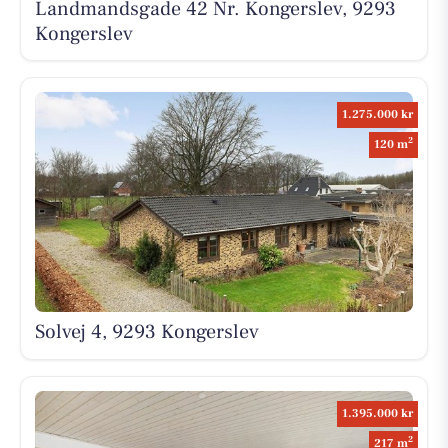
Landmandsgade 42 Nr. Kongerslev, 9293
Kongerslev
1.275.000 kr
2
120 m
Solvej 4, 9293 Kongerslev
1.395.000 kr
2
217 m