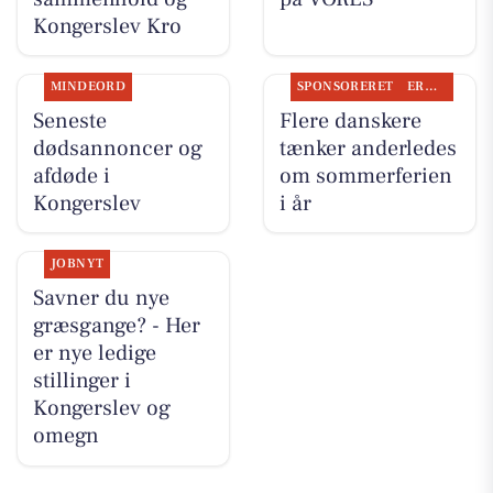
Kongerslev Kro
MINDEORD
SPONSORERET
ERHVERV
Seneste
Flere danskere
dødsannoncer og
tænker anderledes
afdøde i
om sommerferien
Kongerslev
i år
JOBNYT
Savner du nye
græsgange? - Her
er nye ledige
stillinger i
Kongerslev og
omegn