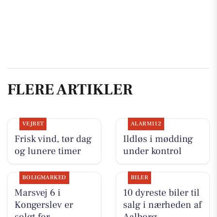
FLERE ARTIKLER
VEJRET
ALARM112
Frisk vind, tør dag
Ildløs i mødding
og lunere timer
under kontrol
BOLIGMARKED
BILER
Marsvej 6 i
10 dyreste biler til
Kongerslev er
salg i nærheden af
solgt for
Aalborg