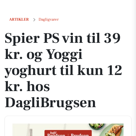
Spier PS vin til 39 kr. og Yoggi yoghurt til kun 12 kr. hos DagliBrugse
ARTIKLER
Dagligvarer
Spier PS vin til 39
kr. og Yoggi
yoghurt til kun 12
kr. hos
DagliBrugsen