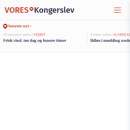
VORES
Kongerslev
Seneste nyt ›
19 minutter siden |
VEJRET
9 timer siden |
ALARM11
Frisk vind, tør dag og lunere timer
Ildløs i mødding und