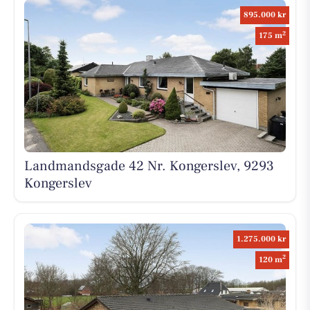
895.000 kr
2
175 m
Landmandsgade 42 Nr. Kongerslev, 9293
Kongerslev
1.275.000 kr
2
120 m