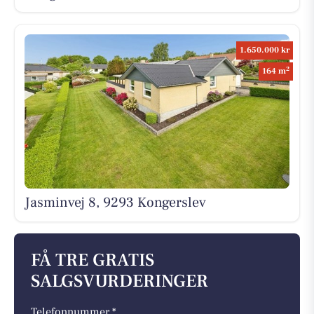
1.650.000 kr
2
164 m
Jasminvej 8, 9293 Kongerslev
FÅ TRE GRATIS
SALGSVURDERINGER
Telefonnummer *