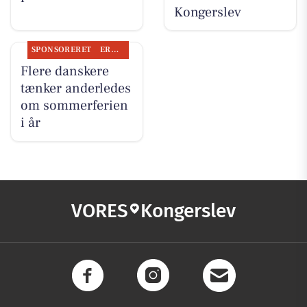
Kongerslev
SPONSORERET
ERHVERV
Flere danskere
tænker anderledes
om sommerferien
i år
VORES
Kongerslev