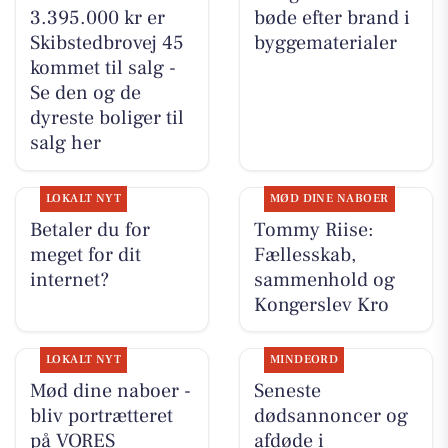
3.395.000 kr er
bøde efter brand i
Skibstedbrovej 45
byggematerialer
kommet til salg -
Se den og de
dyreste boliger til
salg her
LOKALT NYT
MØD DINE NABOER
Betaler du for
Tommy Riise:
meget for dit
Fællesskab,
internet?
sammenhold og
Kongerslev Kro
LOKALT NYT
MINDEORD
Mød dine naboer -
Seneste
bliv portrætteret
dødsannoncer og
på VORES
afdøde i