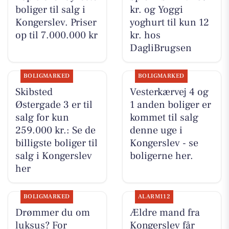
boliger til salg i
kr. og Yoggi
Kongerslev. Priser
yoghurt til kun 12
op til 7.000.000 kr
kr. hos
DagliBrugsen
BOLIGMARKED
BOLIGMARKED
Skibsted
Vesterkærvej 4 og
Østergade 3 er til
1 anden boliger er
salg for kun
kommet til salg
259.000 kr.: Se de
denne uge i
billigste boliger til
Kongerslev - se
salg i Kongerslev
boligerne her.
her
BOLIGMARKED
ALARM112
Drømmer du om
Ældre mand fra
luksus? For
Kongerslev får