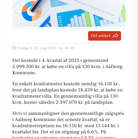
Del artikel
Fredag d. 22. maj 2026 - kl. 08:48
Det kostede i 4. kvartal af 2025 i gennemsnit
2.099.500 kr. at købe en villa på 130 kvm. i Aalborg
Kommune.
En enkelt kvadratmeter kostede nemlig 16.150 kr.,
hvor det på landsplan kostede 18.439 kr. at købe en
kvadratmeter villa. En gennemsnitlig villa på 130
kvm. koster således 2.397.070 kr. på landsplan.
Hvis vi sammenligner den gennemsnitlige salgspris
i Aalborg Kommune det seneste kvartal, så er
kvadratmeterprisen nu 16.150 kr. mod 15.144 kr. i
kvartalet før. Det er en stigning på 6,6%. På
landsplan er priserne steget med 2,3% i samme