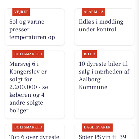
VEJRET
ALARM112
Sol og varme
Ildløs i mødding
presser
under kontrol
temperaturen op
BOLIGMARKED
BILER
Marsvej 6 i
10 dyreste biler til
Kongerslev er
salg i nærheden af
solgt for
Aalborg
2.200.000 - se
Kommune
køberen og 4
andre solgte
boliger
BOLIGMARKED
DAGLIGVARER
Top 6 over dyreste
Spier PS vin til 39