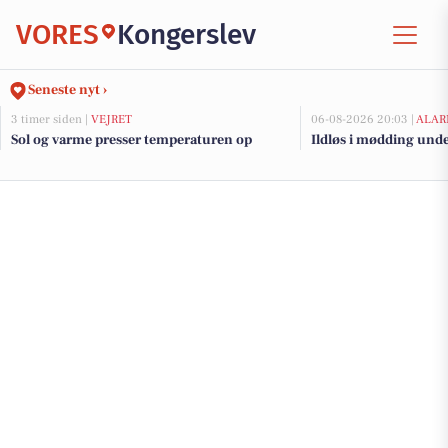
VORES
Kongerslev
Seneste nyt ›
3 timer siden |
VEJRET
06-08-2026 20:03 |
ALAR
Sol og varme presser temperaturen op
Ildløs i mødding und