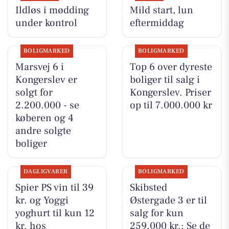
Ildløs i mødding
Mild start, lun
under kontrol
eftermiddag
BOLIGMARKED
BOLIGMARKED
Marsvej 6 i
Top 6 over dyreste
Kongerslev er
boliger til salg i
solgt for
Kongerslev. Priser
2.200.000 - se
op til 7.000.000 kr
køberen og 4
andre solgte
boliger
DAGLIGVARER
BOLIGMARKED
Spier PS vin til 39
Skibsted
kr. og Yoggi
Østergade 3 er til
yoghurt til kun 12
salg for kun
kr. hos
259.000 kr.: Se de