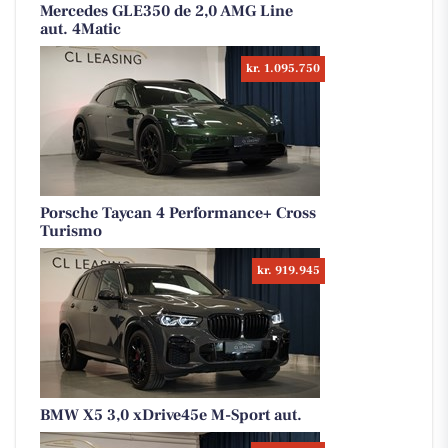
Mercedes GLE350 de 2,0 AMG Line
aut. 4Matic
kr. 1.095.750
Porsche Taycan 4 Performance+ Cross
Turismo
kr. 919.945
BMW X5 3,0 xDrive45e M-Sport aut.