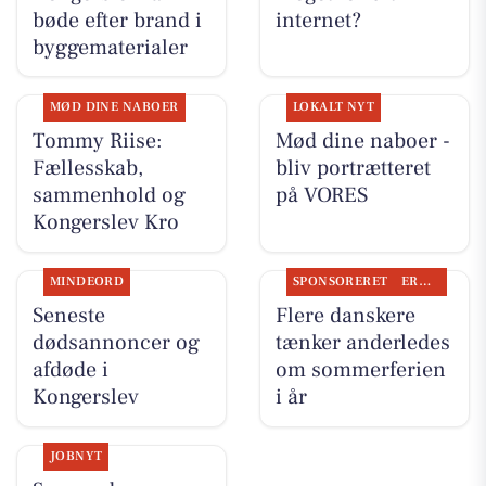
bøde efter brand i
internet?
byggematerialer
MØD DINE NABOER
LOKALT NYT
Tommy Riise:
Mød dine naboer -
Fællesskab,
bliv portrætteret
sammenhold og
på VORES
Kongerslev Kro
MINDEORD
SPONSORERET
ERHVERV
Seneste
Flere danskere
dødsannoncer og
tænker anderledes
afdøde i
om sommerferien
Kongerslev
i år
JOBNYT