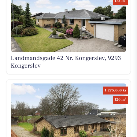
175 m
Landmandsgade 42 Nr. Kongerslev, 9293
Kongerslev
1.275.000 kr
2
120 m