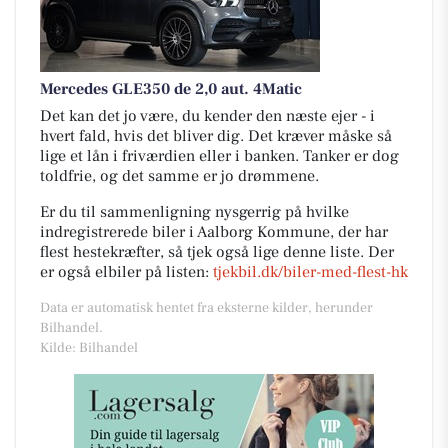
Mercedes GLE350 de 2,0 aut. 4Matic
Det kan det jo være, du kender den næste ejer - i
hvert fald, hvis det bliver dig. Det kræver måske så
lige et lån i friværdien eller i banken. Tanker er dog
toldfrie, og det samme er jo drømmene.
Er du til sammenligning nysgerrig på hvilke
indregistrerede biler i Aalborg Kommune, der har
flest hestekræfter, så tjek også lige denne liste. Der
er også elbiler på listen:
tjekbil.dk/biler-med-flest-hk
Data er automatisk hentet fra eksterne kilder, herunder
Bilhandel.
Kilde: Bilhandel