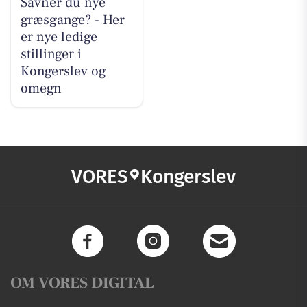
Savner du nye
græsgange? - Her
er nye ledige
stillinger i
Kongerslev og
omegn
VORES
Kongerslev
OM VORES DIGITAL