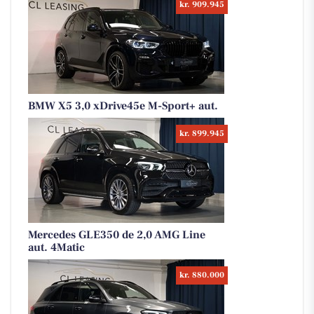
kr. 909.945
BMW X5 3,0 xDrive45e M-Sport+ aut.
kr. 899.945
Mercedes GLE350 de 2,0 AMG Line
aut. 4Matic
kr. 880.000