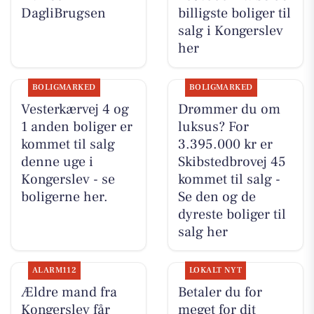
DagliBrugsen
billigste boliger til
salg i Kongerslev
her
BOLIGMARKED
BOLIGMARKED
Vesterkærvej 4 og
Drømmer du om
1 anden boliger er
luksus? For
kommet til salg
3.395.000 kr er
denne uge i
Skibstedbrovej 45
Kongerslev - se
kommet til salg -
boligerne her.
Se den og de
dyreste boliger til
salg her
ALARM112
LOKALT NYT
Ældre mand fra
Betaler du for
Kongerslev får
meget for dit