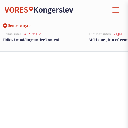
VORES
Kongerslev
Seneste nyt ›
1 time siden |
ALARM112
16 timer siden |
VEJRET
Ildløs i mødding under kontrol
Mild start, lun efter