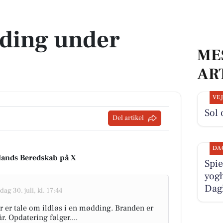
dding under
ME
AR
VE
Sol 
Del artikel
DA
llands Beredskab på X
Spie
yogh
Dag
dag 30. juli, kl. 17:44
r er tale om ildløs i en mødding. Branden er
. Opdatering følger....