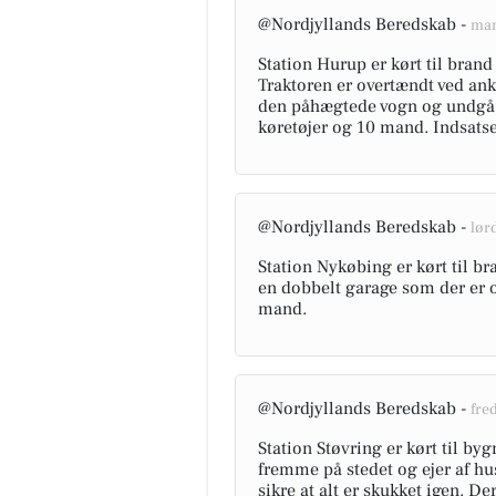
@Nordjyllands Beredskab -
man
Station Hurup er kørt til brand
Traktoren er overtændt ved an
den påhægtede vogn og undgå 
køretøjer og 10 mand. Indsatsen
@Nordjyllands Beredskab -
lørd
Station Nykøbing er kørt til b
en dobbelt garage som der er 
mand.
@Nordjyllands Beredskab -
fred
Station Støvring er kørt til by
fremme på stedet og ejer af hus
sikre at alt er skukket igen. De