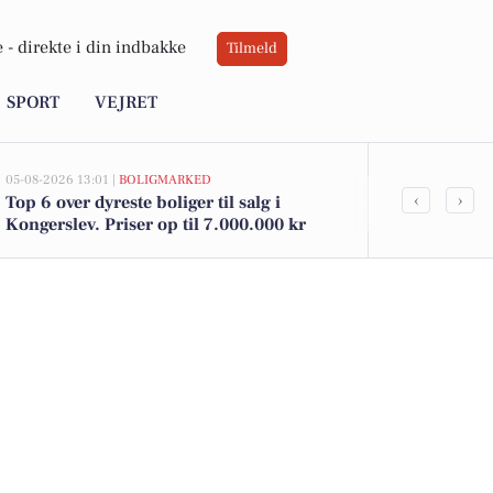
 -
direkte i din indbakke
Tilmeld
SPORT
VEJRET
05-08-2026 13:01 |
BOLIGMARKED
02-08-2026 16:0
‹
›
Top 6 over dyreste boliger til salg i
Spier PS vin 
Kongerslev. Priser op til 7.000.000 kr
kun 12 kr. h