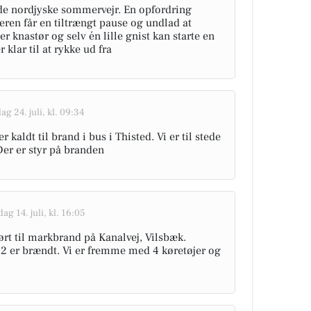
ode nordjyske sommervejr. En opfordring
eren får en tiltrængt pause og undlad at
er knastør og selv én lille gnist kan starte en
lar til at rykke ud fra
ag 24. juli, kl. 09:34
kaldt til brand i bus i Thisted. Vi er til stede
er er styr på branden
dag 14. juli, kl. 16:05
ørt til markbrand på Kanalvej, Vilsbæk.
2 er brændt. Vi er fremme med 4 køretøjer og