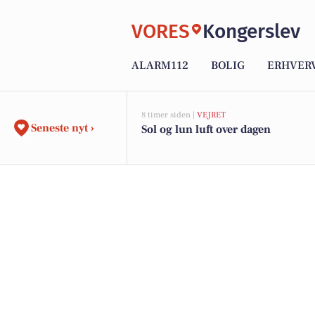
VORES
Kongerslev
ALARM112
BOLIG
ERHVER
8 timer siden |
VEJRET
Seneste nyt ›
Sol og lun luft over dagen