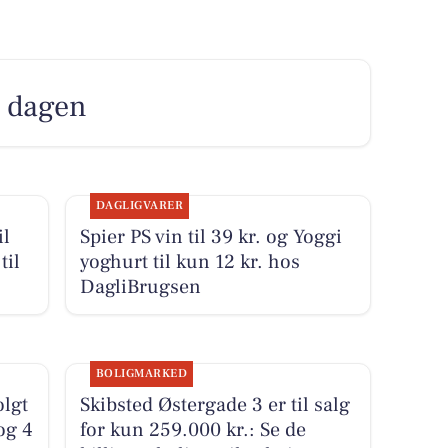
r dagen
DAGLIGVARER
il
Spier PS vin til 39 kr. og Yoggi
til
yoghurt til kun 12 kr. hos
DagliBrugsen
BOLIGMARKED
olgt
Skibsted Østergade 3 er til salg
og 4
for kun 259.000 kr.: Se de