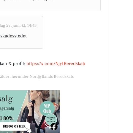
ag 27. juni, kl. 14:43
 skadesstedet
kab X profil:
https://x.com/NjylBeredskab
 kilder, herunder Nordjyllands Beredskab.