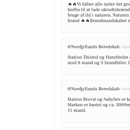
🔥🔥Vi håber alle nyder det g
herfra til at lade ukrudtsbrænd
bruge af ild i naturen. Naturen 
brand 🔥🔥Brandmandskabet er k
@Nordjyllands Beredskab -
fred
Station Thisted og Hanstholm er 
med 8 mand og 3 brandbiler. D
@Nordjyllands Beredskab -
tirs
Station Brovst og Aabybro er k
Marken er høstet og ca. 5000m
11 mand.