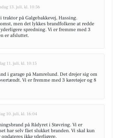
dag 13. juli, kl. 10:56
 i traktor på Galgebakkevej, Hassing.
komst, men det lykkes brandfolkene at redde
yderligere spredning. Vi er fremme med 3
 er afsluttet.
ag 11. juli, kl. 10:15
rand i garage på Mamrelund. Det drejer sig om
overtændt. Vi er fremme med 3 køretøjer og 8
ag 10. juli, kl. 16:04
gningsbrand på Rådyret i Støvring. Vi er
et har selv fået slukket branden. Vi skal kun
r opdateres ikke yderligere.