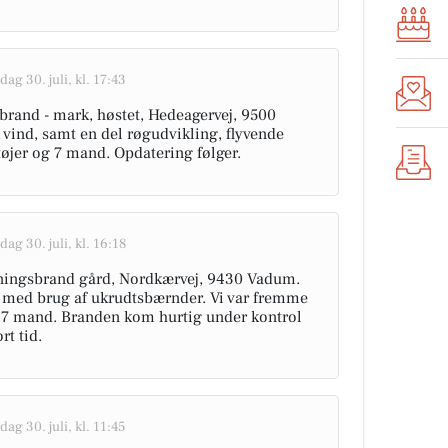
dag 30. juli, kl. 17:43
rbrand - mark, høstet, Hedeagervej, 9500
vind, samt en del røgudvikling, flyvende
tøjer og 7 mand. Opdatering følger.
dag 30. juli, kl. 16:18
ygningsbrand gård, Nordkærvej, 9430 Vadum.
fb med brug af ukrudtsbærnder. Vi var fremme
 7 mand. Branden kom hurtig under kontrol
rt tid.
dag 30. juli, kl. 11:45