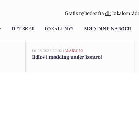
Gratis nyheder fra
dit
lokalområde
V
DET SKER
LOKALT NYT
MØD DINE NABOER
06-08-2026 20:03 |
ALARM112
Ildløs i mødding under kontrol