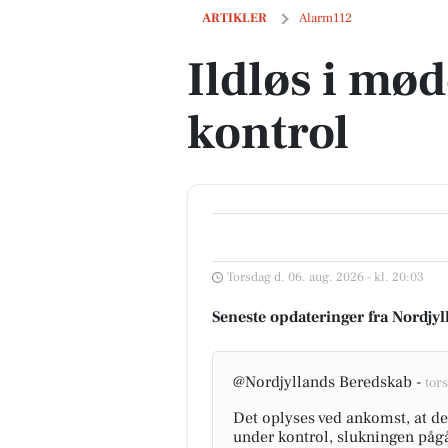
Ildløs i mødding under kontrol
ARTIKLER
Alarm112
Ildløs i mø
kontrol
Torsdag d. 06. aug. 2026 - kl. 20:03
Seneste opdateringer fra Nordjy
@Nordjyllands Beredskab -
tors
Det oplyses ved ankomst, at de
under kontrol, slukningen pågår