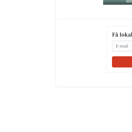
Få loka
Email