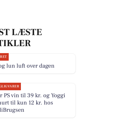
ST LÆSTE
TIKLER
JRET
og lun luft over dagen
GLIGVARER
r PS vin til 39 kr. og Yoggi
urt til kun 12 kr. hos
liBrugsen