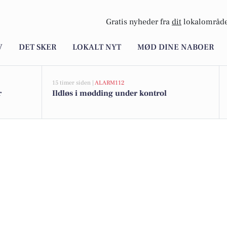
Gratis nyheder fra
dit
lokalområde
V
DET SKER
LOKALT NYT
MØD DINE NABOER
15 timer siden |
ALARM112
r
Ildløs i mødding under kontrol