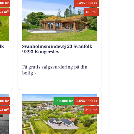
00 kr
5.495.000 kr
2
2
53 m
182 m
lk
Svanholmsmindevej 23 Svanfolk
9293 Kongerslev
Få gratis salgsvurdering på din
bolig ›
00 kr
-30.000 kr
2.695.000 kr
2
2
82 m
202 m