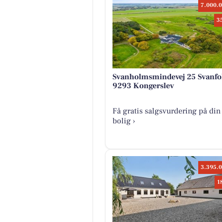
7.000.0
3
Svanholmsmindevej 25 Svanfo
9293 Kongerslev
Få gratis salgsvurdering på din
bolig ›
3.395.0
1