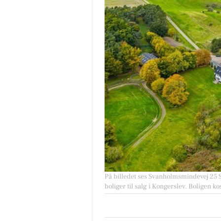
På billedet ses Svanholmsmindevej 25 S
boliger til salg i Kongerslev. Boligen k