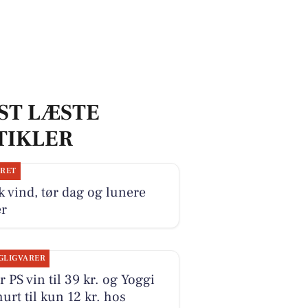
ST LÆSTE
TIKLER
JRET
k vind, tør dag og lunere
er
GLIGVARER
r PS vin til 39 kr. og Yoggi
urt til kun 12 kr. hos