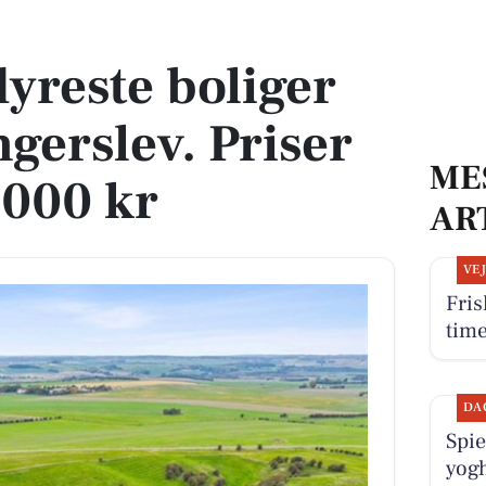
gerslev. Priser op til 7.000.000 kr
dyreste boliger
ongerslev. Priser
ME
.000 kr
AR
VE
Fris
tim
DA
Spie
yogh