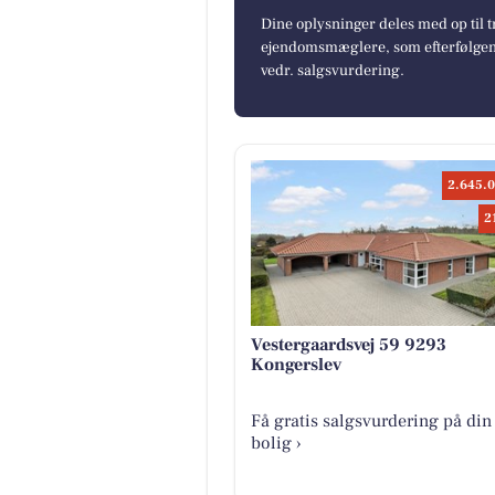
Dine oplysninger deles med op til t
ejendomsmæglere, som efterfølgend
vedr. salgsvurdering.
2.645.0
2
Vestergaardsvej 59 9293
Kongerslev
Få gratis salgsvurdering på din
bolig ›