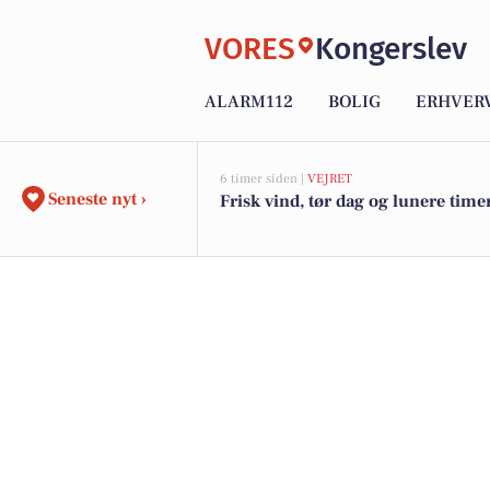
VORES
Kongerslev
ALARM112
BOLIG
ERHVER
6 timer siden |
VEJRET
Seneste nyt ›
Frisk vind, tør dag og lunere time