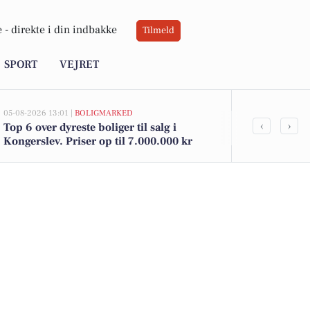
 -
direkte i din indbakke
Tilmeld
SPORT
VEJRET
05-08-2026 13:01 |
BOLIGMARKED
02-08-2026 16:0
‹
›
Top 6 over dyreste boliger til salg i
Spier PS vin 
Kongerslev. Priser op til 7.000.000 kr
kun 12 kr. h