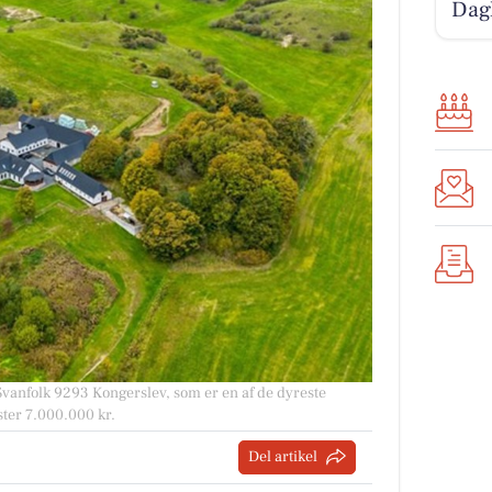
Dag
vanfolk 9293 Kongerslev, som er en af de dyreste
oster 7.000.000 kr.
Del artikel