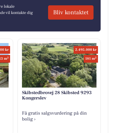
re lokale
Bliv kontaktet
e vil kontakte dig
00 kr
2.495.000 kr
2
2
13 m
181 m
Skibstedbrovej 28 Skibsted 9293
Kongerslev
Få gratis salgsvurdering på din
bolig ›