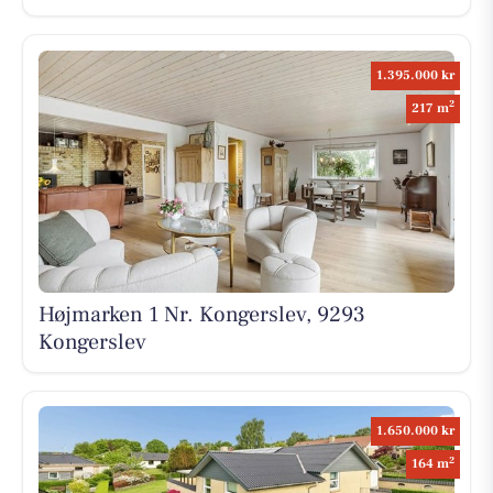
1.395.000 kr
2
217 m
Højmarken 1 Nr. Kongerslev, 9293
Kongerslev
1.650.000 kr
2
164 m