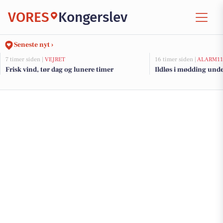
VORES
Kongerslev
Seneste nyt ›
7 timer siden |
VEJRET
16 timer siden |
ALARM11
Frisk vind, tør dag og lunere timer
Ildløs i mødding und