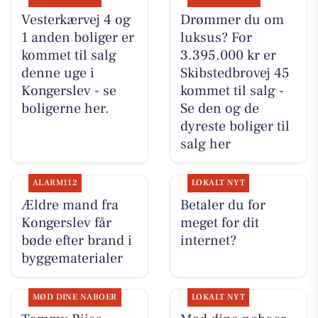
Vesterkærvej 4 og
Drømmer du om
1 anden boliger er
luksus? For
kommet til salg
3.395.000 kr er
denne uge i
Skibstedbrovej 45
Kongerslev - se
kommet til salg -
boligerne her.
Se den og de
dyreste boliger til
salg her
ALARM112
LOKALT NYT
Ældre mand fra
Betaler du for
Kongerslev får
meget for dit
bøde efter brand i
internet?
byggematerialer
MØD DINE NABOER
LOKALT NYT