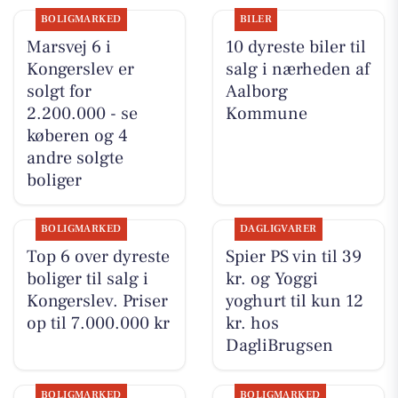
BOLIGMARKED
BILER
Marsvej 6 i
10 dyreste biler til
Kongerslev er
salg i nærheden af
solgt for
Aalborg
2.200.000 - se
Kommune
køberen og 4
andre solgte
boliger
BOLIGMARKED
DAGLIGVARER
Top 6 over dyreste
Spier PS vin til 39
boliger til salg i
kr. og Yoggi
Kongerslev. Priser
yoghurt til kun 12
op til 7.000.000 kr
kr. hos
DagliBrugsen
BOLIGMARKED
BOLIGMARKED