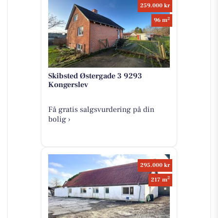
259.000 kr
2
96 m
Skibsted Østergade 3 9293
Kongerslev
Få gratis salgsvurdering på din
bolig ›
295.000 kr
2
217 m