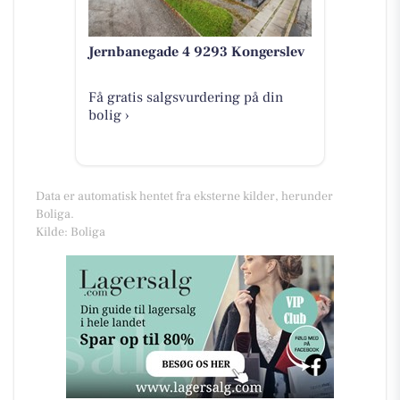
Jernbanegade 4 9293 Kongerslev
Få gratis salgsvurdering på din
bolig ›
Data er automatisk hentet fra eksterne kilder, herunder
Boliga.
Kilde: Boliga