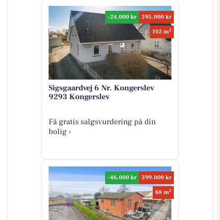
-24.000 kr
395.000 kr
2
102 m
Sigsgaardvej 6 Nr. Kongerslev
9293 Kongerslev
Få gratis salgsvurdering på din
bolig ›
-46.000 kr
399.000 kr
2
68 m