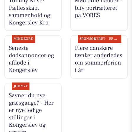
Tommy Riise:
Mød dine naboer -
Fællesskab,
bliv portrætteret
sammenhold og
på VORES
Kongerslev Kro
MINDEORD
SPONSORERET
ERHVERV
Seneste
Flere danskere
dødsannoncer og
tænker anderledes
afdøde i
om sommerferien
Kongerslev
i år
JOBNYT
Savner du nye
græsgange? - Her
er nye ledige
stillinger i
Kongerslev og