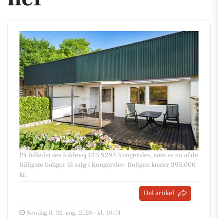
På billedet ses Kildevej 12B 9293 Kongerslev, som er en af de
billigste boliger til salg i Kongerslev. Boligen koster 395.000
kr.
Del artikel
Søndag d. 02. aug. 2026 - kl. 10:01