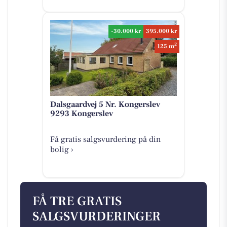
-30.000 kr
395.000 kr
2
125 m
Dalsgaardvej 5 Nr. Kongerslev
9293 Kongerslev
Få gratis salgsvurdering på din
bolig ›
FÅ TRE GRATIS
SALGSVURDERINGER