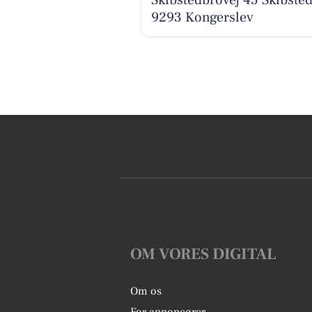
Skibstedbrovej 45 Skibsted
9293 Kongerslev
OM VORES DIGITAL
Om os
For annoncører