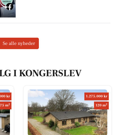
Se alle nyheder
ALG I KONGERSLEV
000 kr
1.275.000 kr
2
2
175 m
120 m