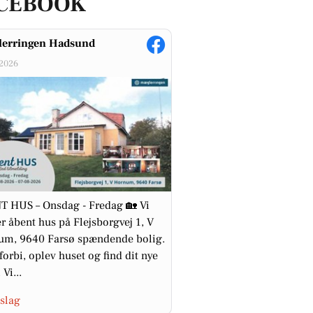
CEBOOK
erringen Hadsund
-2026
 HUS – Onsdag - Fredag 🏡 Vi
r åbent hus på Flejsborgvej 1, V
um, 9640 Farsø spændende bolig.
orbi, oplev huset og find dit nye
Vi...
slag