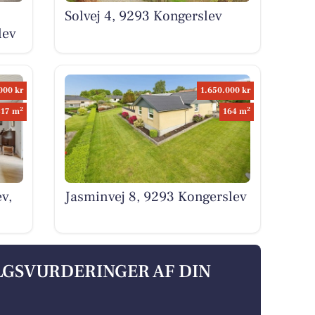
Solvej 4, 9293 Kongerslev
lev
000 kr
1.650.000 kr
2
2
217 m
164 m
v,
Jasminvej 8, 9293 Kongerslev
ALGSVURDERINGER AF DIN