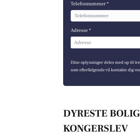
Telefonnummer *
Adresse *
Adresse
Dine oplysninger deles med op til t
som efterfølgende vil kontakte dig ve
DYRESTE BOLIGE
KONGERSLEV