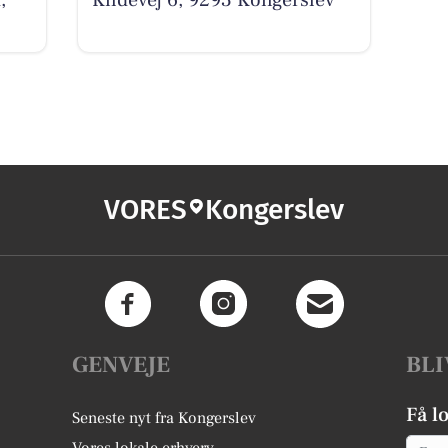
,
Kildevej 6, 9293 Kongerslev
VORES
Kongerslev
GENVEJE
BLI
Få l
Seneste nyt fra Kongerslev
Email
Vores lokale erhverv