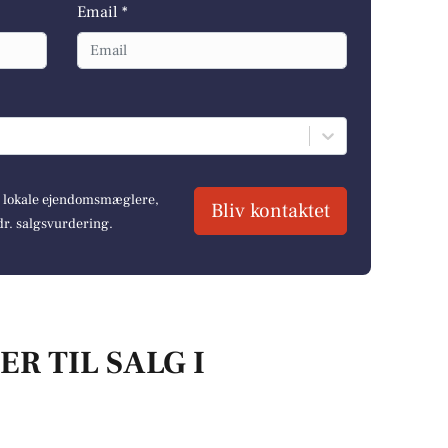
Email *
re lokale ejendomsmæglere,
Bliv kontaktet
dr. salgsvurdering.
R TIL SALG I