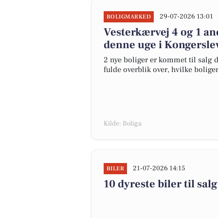
29-07-2026 13:01
BOLIGMARKED
Vesterkærvej 4 og 1 an
denne uge i Kongerslev
2 nye boliger er kommet til salg d
fulde overblik over, hvilke bolige
Kilde: Boliga
21-07-2026 14:15
BILER
10 dyreste biler til s