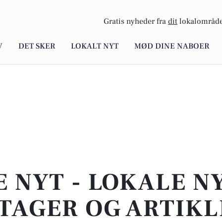
Gratis nyheder fra
dit
lokalområde
V
DET SKER
LOKALT NYT
MØD DINE NABOER
E NYT - LOKALE N
TAGER OG ARTIKL