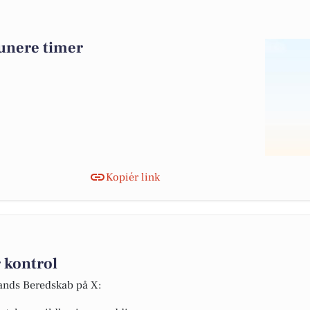
lunere timer
Kopiér link
 kontrol
lands Beredskab på X: