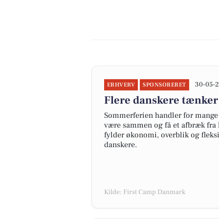
30-05-2
ERHVERV
SPONSORERET
Flere danskere tænker
Sommerferien handler for mange 
være sammen og få et afbræk fra 
fylder økonomi, overblik og fleks
danskere.
Kilde: First Camp Danmark