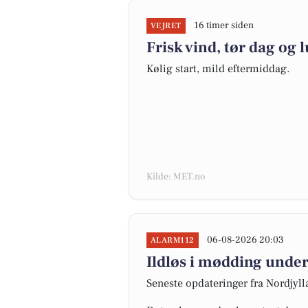
16 timer siden
VEJRET
Frisk vind, tør dag og 
Kølig start, mild eftermiddag.
Kilde: MET.no
06-08-2026 20:03
ALARM112
Ildløs i mødding under
Seneste opdateringer fra Nordjyl