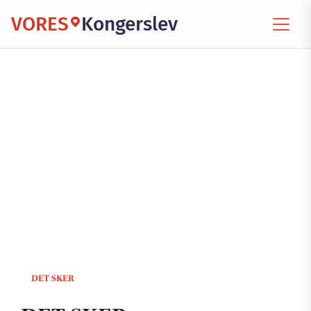
VORES
Kongerslev
DET SKER