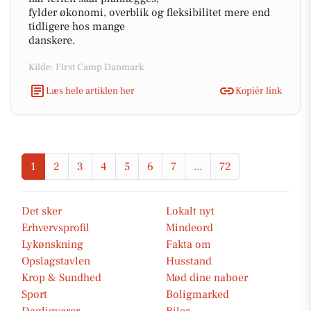
fylder økonomi, overblik og fleksibilitet mere end
tidligere hos mange
danskere.
Kilde: First Camp Danmark
Læs hele artiklen her
Kopiér link
1
2
3
4
5
6
7
...
72
Det sker
Lokalt nyt
Erhvervsprofil
Mindeord
Lykønskning
Fakta om
Opslagstavlen
Husstand
Krop & Sundhed
Mød dine naboer
Sport
Boligmarked