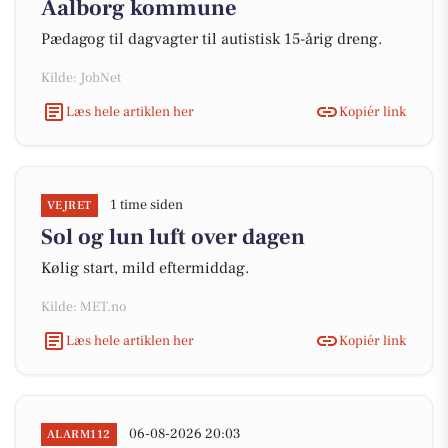
Aalborg kommune
Pædagog til dagvagter til autistisk 15-årig dreng.
Kilde: JobNet
Læs hele artiklen her
Kopiér link
1 time siden
VEJRET
Sol og lun luft over dagen
Kølig start, mild eftermiddag.
Kilde: MET.no
Læs hele artiklen her
Kopiér link
06-08-2026 20:03
ALARM112