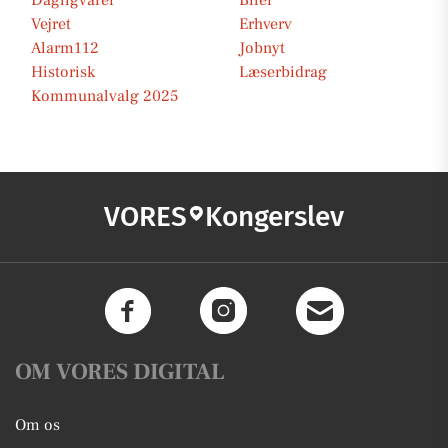
Dagligvarer
Biler
Vejret
Erhverv
Alarm112
Jobnyt
Historisk
Læserbidrag
Kommunalvalg 2025
VORES
Kongerslev
OM VORES DIGITAL
Om os