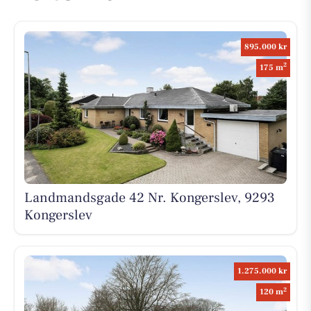
895.000 kr
2
175 m
Landmandsgade 42 Nr. Kongerslev, 9293
Kongerslev
1.275.000 kr
2
120 m