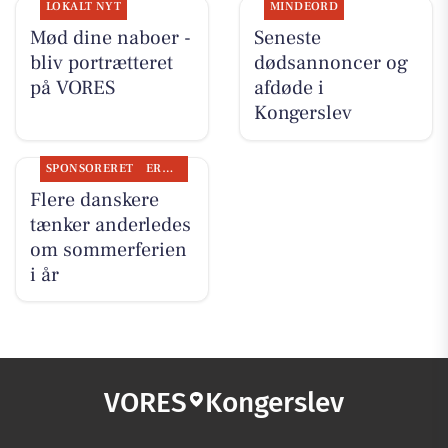
LOKALT NYT
MINDEORD
Mød dine naboer -
Seneste
bliv portrætteret
dødsannoncer og
på VORES
afdøde i
Kongerslev
SPONSORERET
ERHVERV
Flere danskere
tænker anderledes
om sommerferien
i år
VORES
Kongerslev