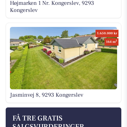
Højmarken 1 Nr. Kongerslev, 9293
Kongerslev
1.650.000 kr
2
164 m
Jasminvej 8, 9293 Kongerslev
FÅ TRE GRATIS
SALGSVURDERINGER