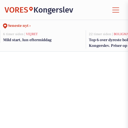
VORES
Kongerslev
Seneste nyt ›
6 timer siden |
VEJRET
22 timer siden |
BOLIGM
Mild start, lun eftermiddag
Top 6 over dyreste boli
Kongerslev. Priser op 