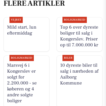
FLERE ARTIKLER
VEJRET
BOLIGMARKED
Mild start, lun
Top 6 over dyreste
eftermiddag
boliger til salg i
Kongerslev. Priser
op til 7.000.000 kr
BOLIGMARKED
BILER
Marsvej 6 i
10 dyreste biler til
Kongerslev er
salg i nærheden af
solgt for
Aalborg
2.200.000 - se
Kommune
køberen og 4
andre solgte
boliger