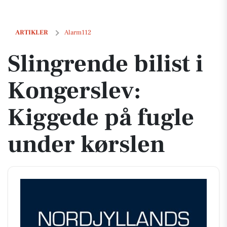
Slingrende bilist i Kongerslev: Kiggede på fugle under kørslen
ARTIKLER
Alarm112
Slingrende bilist i
Kongerslev:
Kiggede på fugle
under kørslen