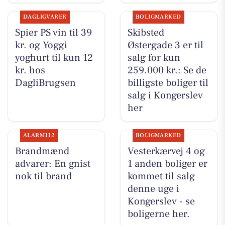
DAGLIGVARER
BOLIGMARKED
Spier PS vin til 39
Skibsted
kr. og Yoggi
Østergade 3 er til
yoghurt til kun 12
salg for kun
kr. hos
259.000 kr.: Se de
DagliBrugsen
billigste boliger til
salg i Kongerslev
her
ALARM112
BOLIGMARKED
Brandmænd
Vesterkærvej 4 og
advarer: En gnist
1 anden boliger er
nok til brand
kommet til salg
denne uge i
Kongerslev - se
boligerne her.