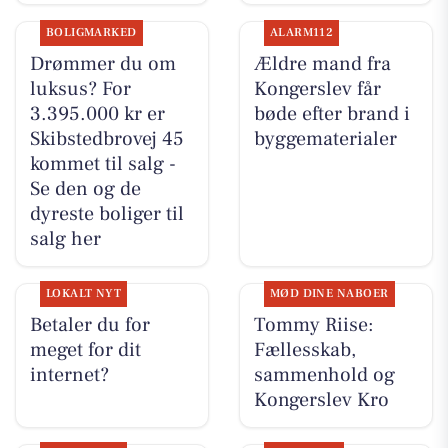
BOLIGMARKED
ALARM112
Drømmer du om
Ældre mand fra
luksus? For
Kongerslev får
3.395.000 kr er
bøde efter brand i
Skibstedbrovej 45
byggematerialer
kommet til salg -
Se den og de
dyreste boliger til
salg her
LOKALT NYT
MØD DINE NABOER
Betaler du for
Tommy Riise:
meget for dit
Fællesskab,
internet?
sammenhold og
Kongerslev Kro