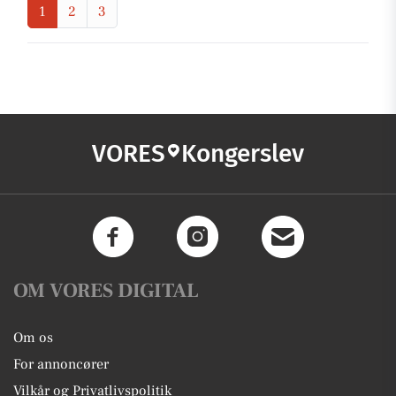
1
2
3
VORES
Kongerslev
OM VORES DIGITAL
Om os
For annoncører
Vilkår og Privatlivspolitik