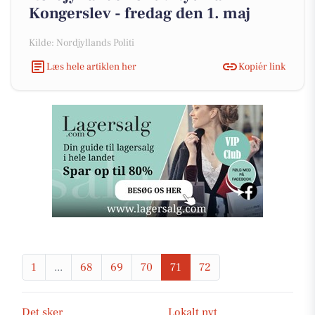
Kongerslev - fredag den 1. maj
Kilde: Nordjyllands Politi
Læs hele artiklen her
Kopiér link
1
...
68
69
70
71
72
Det sker
Lokalt nyt