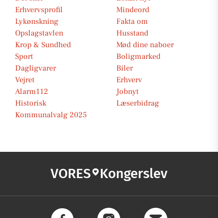
Erhvervsprofil
Mindeord
Lykønskning
Fakta om
Opslagstavlen
Husstand
Krop & Sundhed
Mød dine naboer
Sport
Boligmarked
Dagligvarer
Biler
Vejret
Erhverv
Alarm112
Jobnyt
Historisk
Læserbidrag
Kommunalvalg 2025
VORES
Kongerslev