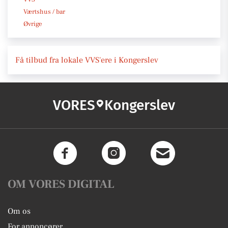
Værtshus / bar
Øvrige
Få tilbud fra lokale VVS'ere i Kongerslev
VORES
Kongerslev
OM VORES DIGITAL
Om os
For annoncører