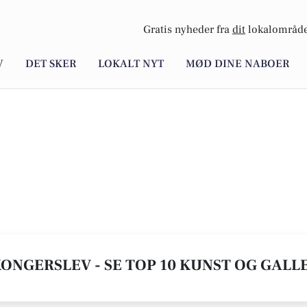
Gratis nyheder fra
dit
lokalområde
V
DET SKER
LOKALT NYT
MØD DINE NABOER
KONGERSLEV - SE TOP 10 KUNST OG GALL