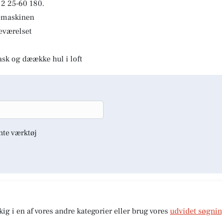
2 25-60 180.
kemaskinen
deværelset
ask og dæække hul i loft
nte værktøj
kig i en af vores andre kategorier eller brug vores
udvidet søgni