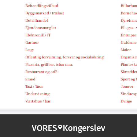
Behandlingstilbud
Bilforha
Byggemarked / trælast
Børneha
Detailhandel
Dyrehan
Ejendomsmægler
El-, gas-
Elektronik / IT
Entrepre
Gartner
Guldsmed
Læge
Maler
Offentlig forvaltning, forsvar og socialsikring
Organisa
Pizzeria, grillbar, isbar mm.
Plantesk
Restaurant og café
Skrædde
Smed
Sport og f
Taxi / Taxa
Tømrer
Undervisning
Vindues
Værtshus / bar
Øvrige
VORES
Kongerslev