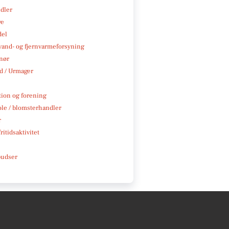
ndler
ve
del
, vand- og fjernvarmeforsyning
nør
 / Urmager
tion og forening
ole / blomsterhandler
r
ritidsaktivitet
pudser