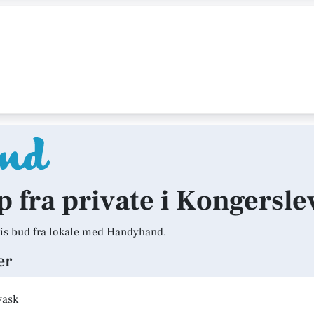
lp fra private i Kongersle
is bud fra lokale med Handyhand.
er
vask