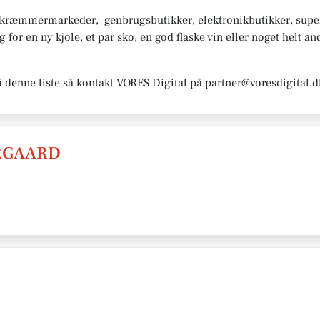
, kræmmermarkeder, genbrugsbutikker, elektronikbutikker, sup
or en ny kjole, et par sko, en god flaske vin eller noget helt and
å denne liste så kontakt VORES Digital på partner@voresdigital.d
ORGAARD