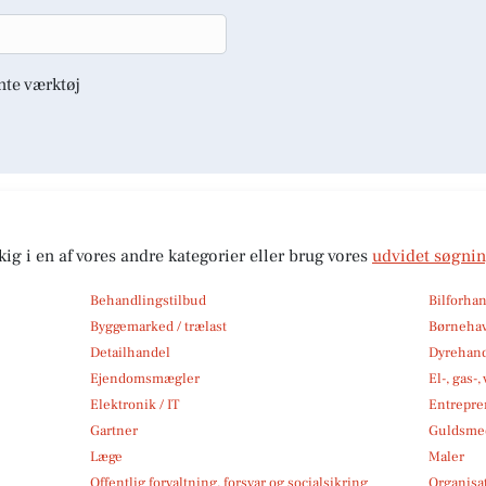
nte værktøj
kig i en af vores andre kategorier eller brug vores
udvidet søgni
Behandlingstilbud
Bilforha
Byggemarked / trælast
Børneha
Detailhandel
Dyrehan
Ejendomsmægler
El-, gas-
Elektronik / IT
Entrepre
Gartner
Guldsmed
Læge
Maler
Offentlig forvaltning, forsvar og socialsikring
Organisa