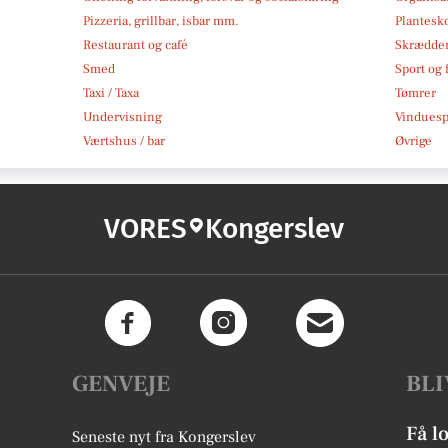
Pizzeria, grillbar, isbar mm.
Plantesk
Restaurant og café
Skrædde
Smed
Sport og f
Taxi / Taxa
Tømrer
Undervisning
Vindues
Værtshus / bar
Øvrige
VORES
Kongerslev
GENVEJE
BLI
Få l
Seneste nyt fra Kongerslev