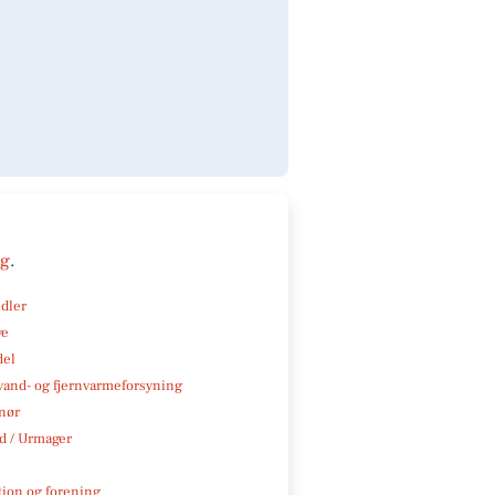
ng
.
ndler
ve
del
, vand- og fjernvarmeforsyning
nør
 / Urmager
tion og forening