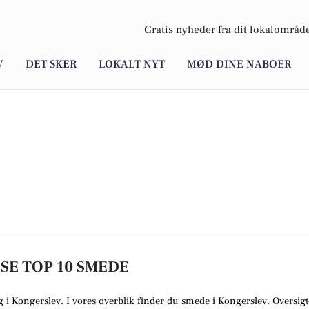
Gratis nyheder fra
dit
lokalområde
V
DET SKER
LOKALT NYT
MØD DINE NABOER
 SE TOP 10 SMEDE
ig i Kongerslev. I vores overblik finder du smede i Kongerslev. Oversig