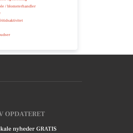
ole / blomsterhandler
r
ritidsaktivitet
pudser
V OPDATERET
okale nyheder GRATIS