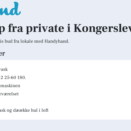
lp fra private i Kongersle
is bud fra lokale med Handyhand.
er
vask
2 25-60 180.
kemaskinen
deværelset
ask og dæække hul i loft