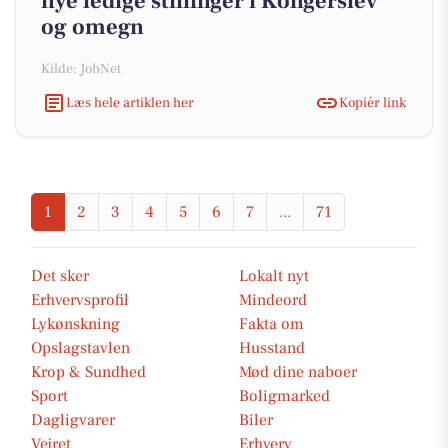
nye ledige stillinger i Kongerslev
og omegn
Kilde: JobNet
Læs hele artiklen her
Kopiér link
1
2
3
4
5
6
7
...
71
Det sker
Lokalt nyt
Erhvervsprofil
Mindeord
Lykønskning
Fakta om
Opslagstavlen
Husstand
Krop & Sundhed
Mød dine naboer
Sport
Boligmarked
Dagligvarer
Biler
Vejret
Erhverv