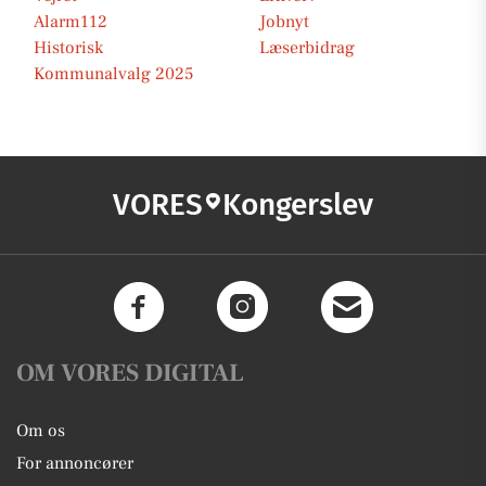
Alarm112
Jobnyt
Historisk
Læserbidrag
Kommunalvalg 2025
VORES
Kongerslev
OM VORES DIGITAL
Om os
For annoncører