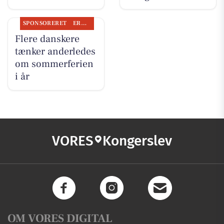
SPONSORERET
ERHVERV
Flere danskere
tænker anderledes
om sommerferien
i år
VORES
Kongerslev
OM VORES DIGITAL