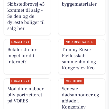
Skibstedbrovej 45
byggematerialer
kommet til salg -
Se den og de
dyreste boliger til
salg her
LOKALT NYT
MØD DINE NABOER
Betaler du for
Tommy Riise:
meget for dit
Fællesskab,
internet?
sammenhold og
Kongerslev Kro
LOKALT NYT
MINDEORD
Mød dine naboer -
Seneste
bliv portrætteret
dødsannoncer og
på VORES
afdøde i
Kongerslev