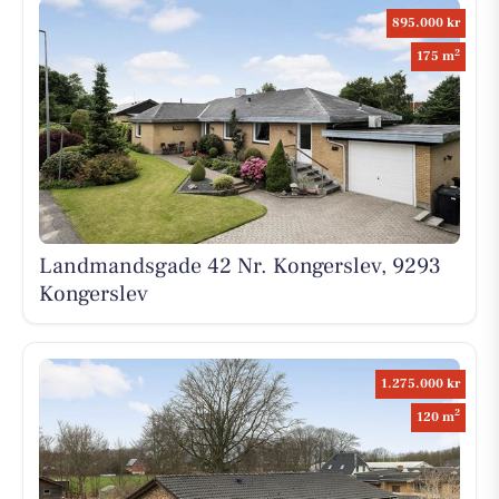
895.000 kr
2
175 m
Landmandsgade 42 Nr. Kongerslev, 9293
Kongerslev
1.275.000 kr
2
120 m