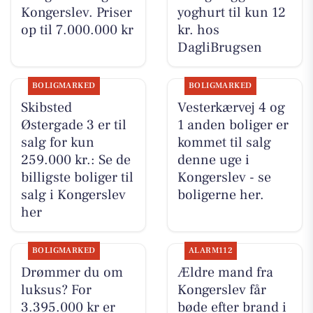
Kongerslev. Priser
yoghurt til kun 12
op til 7.000.000 kr
kr. hos
DagliBrugsen
BOLIGMARKED
BOLIGMARKED
Skibsted
Vesterkærvej 4 og
Østergade 3 er til
1 anden boliger er
salg for kun
kommet til salg
259.000 kr.: Se de
denne uge i
billigste boliger til
Kongerslev - se
salg i Kongerslev
boligerne her.
her
BOLIGMARKED
ALARM112
Drømmer du om
Ældre mand fra
luksus? For
Kongerslev får
3.395.000 kr er
bøde efter brand i