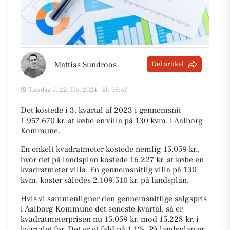
Mattias Sundroos
Del artikel
Torsdag d. 22. feb. 2024 - kl. 08:47
Det kostede i 3. kvartal af 2023 i gennemsnit
1.957.670 kr. at købe en villa på 130 kvm. i Aalborg
Kommune.
En enkelt kvadratmeter kostede nemlig 15.059 kr.,
hvor det på landsplan kostede 16.227 kr. at købe en
kvadratmeter villa. En gennemsnitlig villa på 130
kvm. koster således 2.109.510 kr. på landsplan.
Hvis vi sammenligner den gennemsnitlige salgspris
i Aalborg Kommune det seneste kvartal, så er
kvadratmeterprisen nu 15.059 kr. mod 15.228 kr. i
kvartalet før. Det er et fald på 1,1%. På landsplan er