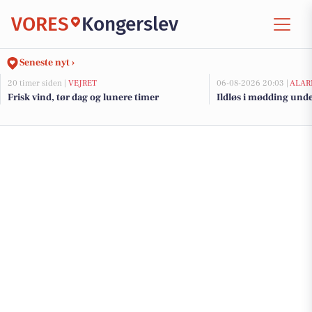
VORES
Kongerslev
Seneste nyt ›
20 timer siden |
VEJRET
06-08-2026 20:03 |
ALAR
Frisk vind, tør dag og lunere timer
Ildløs i mødding und