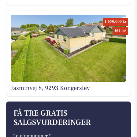
1.650.000 kr
2
164 m
Jasminvej 8, 9293 Kongerslev
FÅ TRE GRATIS
SALGSVURDERINGER
Telefonnummer *