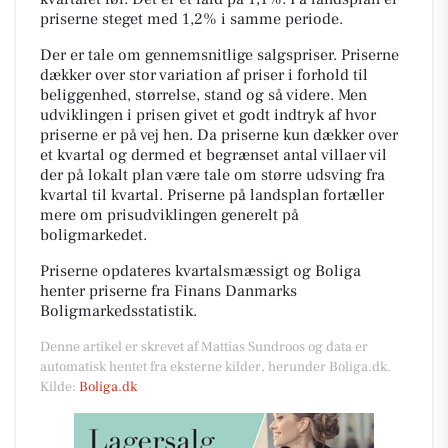
priserne steget med 1,2% i samme periode.
Der er tale om gennemsnitlige salgspriser. Priserne
dækker over stor variation af priser i forhold til
beliggenhed, størrelse, stand og så videre. Men
udviklingen i prisen givet et godt indtryk af hvor
priserne er på vej hen. Da priserne kun dækker over
et kvartal og dermed et begrænset antal villaer vil
der på lokalt plan være tale om større udsving fra
kvartal til kvartal. Priserne på landsplan fortæller
mere om prisudviklingen generelt på
boligmarkedet.
Priserne opdateres kvartalsmæssigt og Boliga
henter priserne fra Finans Danmarks
Boligmarkedsstatistik.
Denne artikel er skrevet af Mattias Sundroos og data er
automatisk hentet fra eksterne kilder, herunder Boliga.dk.
Kilde:
Boliga.dk