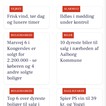
VEJRET
ALARM112
Frisk vind, tør dag
Ildløs i mødding
og lunere timer
under kontrol
BOLIGMARKED
BILER
Marsvej 6 i
10 dyreste biler til
Kongerslev er
salg i nærheden af
solgt for
Aalborg
2.200.000 - se
Kommune
køberen og 4
andre solgte
boliger
BOLIGMARKED
DAGLIGVARER
Top 6 over dyreste
Spier PS vin til 39
boliger til salg i
kr. og Yoggi