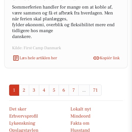
Sommerferien handler for mange om at koble af,
være sammen og få et afbræk fra hverdagen. Men
når ferien skal planlægges,
fylder økonomi, overblik og fleksibilitet mere end
tidligere hos mange
danskere.
Kilde: First Camp Danmark
Læs hele artiklen her
Kopiér link
1
2
3
4
5
6
7
...
71
Det sker
Lokalt nyt
Erhvervsprofil
Mindeord
Lykønskning
Fakta om
Opslagstavlen
Husstand