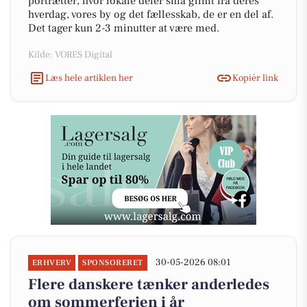
portrætter, hvor lokale deler små glimt fra deres
hverdag, vores by og det fællesskab, de er en del af.
Det tager kun 2-3 minutter at være med.
Kilde: VORES Digital
Læs hele artiklen her
Kopiér link
30-05-2026 08:01
ERHVERV
SPONSORERET
Flere danskere tænker anderledes
om sommerferien i år