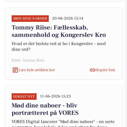
20-06-2026 15:14
MØD DINE NABOER
Tommy Riise: Fællesskab,
sammenhold og Kongerslev Kro
Hvad er det bedste ved at bo i Kongerslev - med
dine ord?
Kilde: Tommy Riise
Læs hele artiklen her
Kopiér link
11-06-2026 15:23
LOKALT NYT
Mød dine naboer - bliv
portrætteret på VORES
VORES Digital lancerer "Mød dine naboer" - en serie