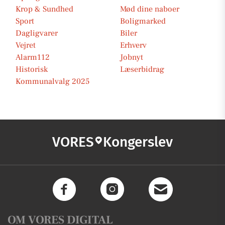
Krop & Sundhed
Mød dine naboer
Sport
Boligmarked
Dagligvarer
Biler
Vejret
Erhverv
Alarm112
Jobnyt
Historisk
Læserbidrag
Kommunalvalg 2025
VORES
Kongerslev
OM VORES DIGITAL