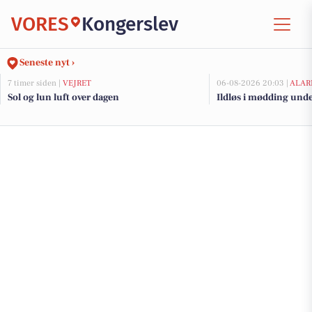
VORES
Kongerslev
Seneste nyt ›
7 timer siden |
VEJRET
06-08-2026 20:03 |
ALAR
Sol og lun luft over dagen
Ildløs i mødding und