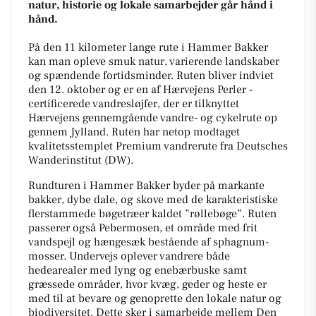
natur, historie og lokale samarbejder går hånd i
hånd.
På den 11 kilometer lange rute i Hammer Bakker
kan man opleve smuk natur, varierende landskaber
og spændende fortidsminder. Ruten bliver indviet
den 12. oktober og er en af Hærvejens Perler -
certificerede vandresløjfer, der er tilknyttet
Hærvejens gennemgående vandre- og cykelrute op
gennem Jylland. Ruten har netop modtaget
kvalitetsstemplet Premium vandrerute fra Deutsches
Wanderinstitut (DW).
Rundturen i Hammer Bakker byder på markante
bakker, dybe dale, og skove med de karakteristiske
flerstammede bøgetræer kaldet ”røllebøge”. Ruten
passerer også Pebermosen, et område med frit
vandspejl og hængesæk bestående af sphagnum-
mosser. Undervejs oplever vandrere både
hedearealer med lyng og enebærbuske samt
græssede områder, hvor kvæg, geder og heste er
med til at bevare og genoprette den lokale natur og
biodiversitet. Dette sker i samarbejde mellem Den