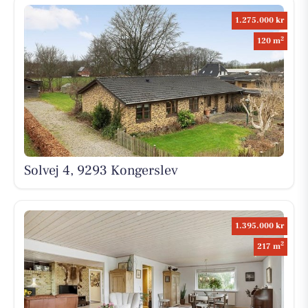
1.275.000 kr
2
120 m
Solvej 4, 9293 Kongerslev
1.395.000 kr
2
217 m