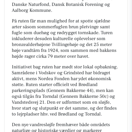
Danske Naturfond, Dansk Botanisk Forening og
Aalborg Kommune.
På ruten får man mulighed for at spotte sjældne
arter såsom sommerfuglen brun pletvinge samt
fugle som duehøg og rødrygget tornskade. Turen
inkluderer desuden kulturelle oplevelser som
bronzealderhøjene Tvillingehøje og det 25 meter
høje vandtårn fra 1924, som sammen med bakkens
højde rager cirka 79 meter over havet.
Initiativet bag ruten har mødt stor lokal opbakning.
Samrådene i Vodskov og Grindsted har bidraget
aktivt, mens Nordea Fonden har ydet økonomisk
støtte. Ruten starter officielt ved Brødland
parkeringsplads (Gennem Bakkerne 44), men kan
også tilgås fra Torndal (Gennem Bakkerne 50c) og
Vandstedsvej 21. Den er udformet som en sløjfe,
hvor start og slutpunkt er det samme, og der findes
to lejrpladser hhv. ved Brødland og Torndal.
Den nye vandresløjfe fremhæver både områdets
naturlige og historiske værdier og markerer