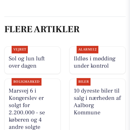
FLERE ARTIKLER
VEJRET
ALARM112
Sol og lun luft
Ildløs i mødding
over dagen
under kontrol
BOLIGMARKED
BILER
Marsvej 6 i
10 dyreste biler til
Kongerslev er
salg i nærheden af
solgt for
Aalborg
2.200.000 - se
Kommune
køberen og 4
andre solgte