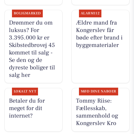
BOLIGMARKED
ALARM112
Drømmer du om
Ældre mand fra
luksus? For
Kongerslev får
3.395.000 kr er
bøde efter brand i
Skibstedbrovej 45
byggematerialer
kommet til salg -
Se den og de
dyreste boliger til
salg her
LOKALT NYT
MØD DINE NABOER
Betaler du for
Tommy Riise:
meget for dit
Fællesskab,
internet?
sammenhold og
Kongerslev Kro