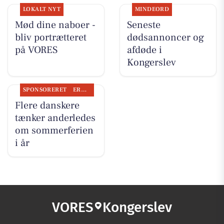
LOKALT NYT
MINDEORD
Mød dine naboer -
Seneste
bliv portrætteret
dødsannoncer og
på VORES
afdøde i
Kongerslev
SPONSORERET
ERHVERV
Flere danskere
tænker anderledes
om sommerferien
i år
VORES
Kongerslev