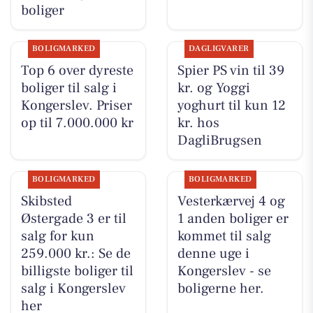
boliger
BOLIGMARKED
DAGLIGVARER
Top 6 over dyreste
Spier PS vin til 39
boliger til salg i
kr. og Yoggi
Kongerslev. Priser
yoghurt til kun 12
op til 7.000.000 kr
kr. hos
DagliBrugsen
BOLIGMARKED
BOLIGMARKED
Skibsted
Vesterkærvej 4 og
Østergade 3 er til
1 anden boliger er
salg for kun
kommet til salg
259.000 kr.: Se de
denne uge i
billigste boliger til
Kongerslev - se
salg i Kongerslev
boligerne her.
her