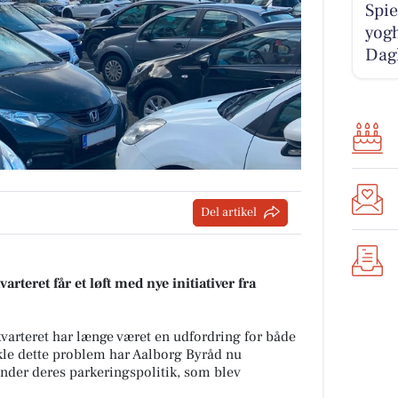
Spie
yogh
Dag
Del artikel
rteret får et løft med nye initiativer fra
arteret har længe været en udfordring for både
kle dette problem har Aalborg Byråd nu
under deres parkeringspolitik, som blev