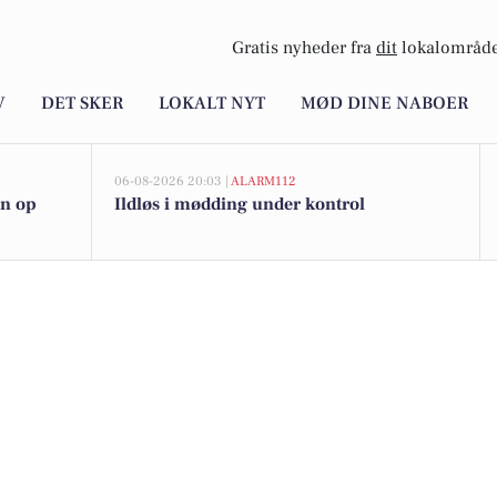
Gratis nyheder fra
dit
lokalområde
V
DET SKER
LOKALT NYT
MØD DINE NABOER
06-08-2026 20:03 |
ALARM112
en op
Ildløs i mødding under kontrol