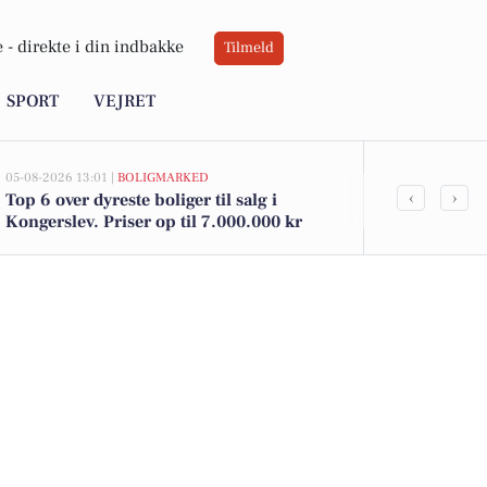
 -
direkte i din indbakke
Tilmeld
SPORT
VEJRET
05-08-2026 13:01 |
BOLIGMARKED
02-08-2026 16:0
‹
›
Top 6 over dyreste boliger til salg i
Spier PS vin 
Kongerslev. Priser op til 7.000.000 kr
kun 12 kr. h