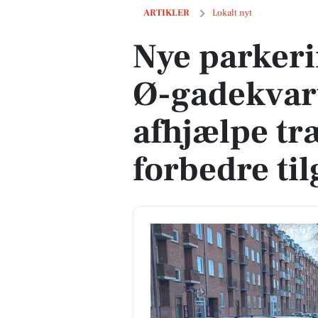
Nye parkeringsinitiativer i Ø-gadekvar
ARTIKLER
Lokalt nyt
Nye parkerin
Ø-gadekvart
afhjælpe tr
forbedre ti