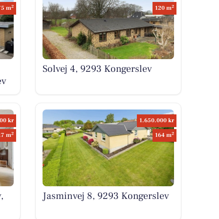
2
2
75 m
120 m
Solvej 4, 9293 Kongerslev
ev
00 kr
1.650.000 kr
2
2
17 m
164 m
,
Jasminvej 8, 9293 Kongerslev