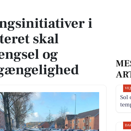
teret skal afhjælpe trængsel og forbedre tilgængelighed
gsinitiativer i
eret skal
ængsel og
ME
lgængelighed
AR
VE
Sol 
tem
DA