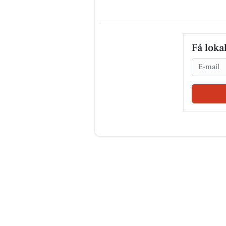
Få loka
Email