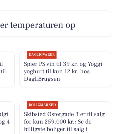
ser temperaturen op
DAGLIGVARER
il
Spier PS vin til 39 kr. og Yoggi
til
yoghurt til kun 12 kr. hos
DagliBrugsen
BOLIGMARKED
olgt
Skibsted Østergade 3 er til salg
og 4
for kun 259.000 kr.: Se de
billigste boliger til salg i