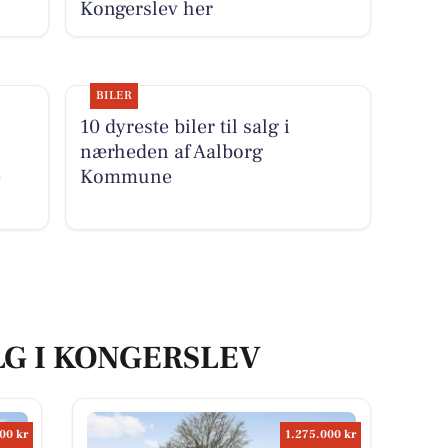
Kongerslev her
BILER
10 dyreste biler til salg i
nærheden af Aalborg
e
Kommune
LG I KONGERSLEV
00 kr
1.275.000 kr