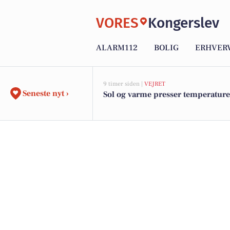
VORES
Kongerslev
ALARM112
BOLIG
ERHVER
9 timer siden |
VEJRET
Seneste nyt ›
Sol og varme presser temperatur