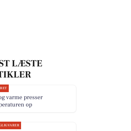
ST LÆSTE
TIKLER
JRET
og varme presser
peraturen op
GLIGVARER