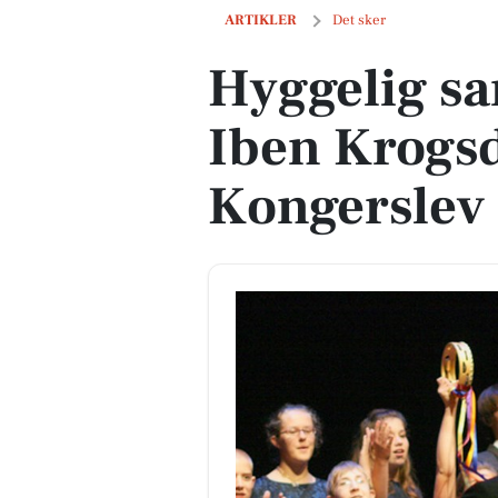
Hyggelig sangaften med Iben Krogsdal
ARTIKLER
Det sker
Hyggelig s
Iben Krogsd
Kongerslev