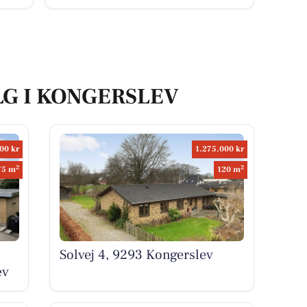
LG I KONGERSLEV
00 kr
1.275.000 kr
2
2
75 m
120 m
Solvej 4, 9293 Kongerslev
ev