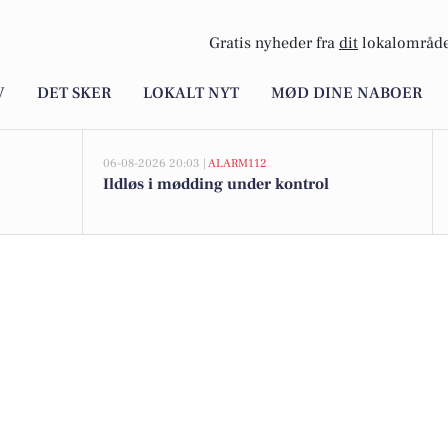
Gratis nyheder fra
dit
lokalområde
V
DET SKER
LOKALT NYT
MØD DINE NABOER
06-08-2026 20:03 |
ALARM112
Ildløs i mødding under kontrol