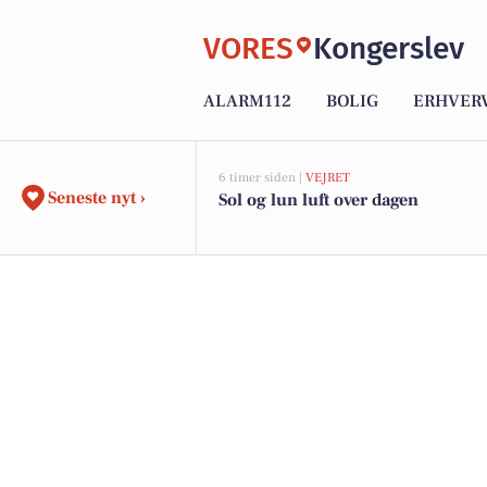
VORES
Kongerslev
ALARM112
BOLIG
ERHVER
6 timer siden |
VEJRET
Seneste nyt ›
Sol og lun luft over dagen