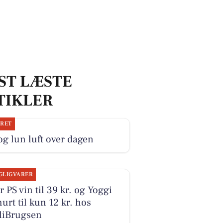
ST LÆSTE
TIKLER
JRET
og lun luft over dagen
GLIGVARER
r PS vin til 39 kr. og Yoggi
urt til kun 12 kr. hos
liBrugsen