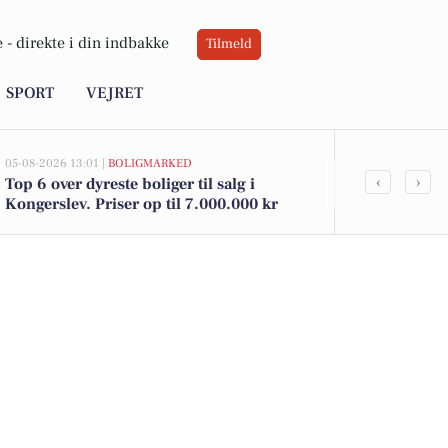
 -
direkte i din indbakke
Tilmeld
SPORT
VEJRET
05-08-2026 13:01 |
BOLIGMARKED
02-08-2026 16:0
‹
›
Top 6 over dyreste boliger til salg i
Spier PS vin 
Kongerslev. Priser op til 7.000.000 kr
kun 12 kr. h