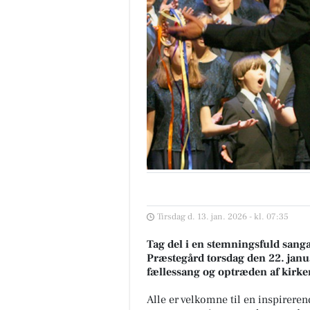
Tirsdag d. 13. jan. 2026 - kl. 07:35
Tag del i en stemningsfuld sang
Præstegård torsdag den 22. janu
fællessang og optræden af kirk
Alle er velkomne til en inspirere