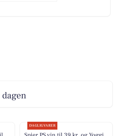
r dagen
DAGLIGVARER
il
Spier PS vin til 39 kr. og Yoggi