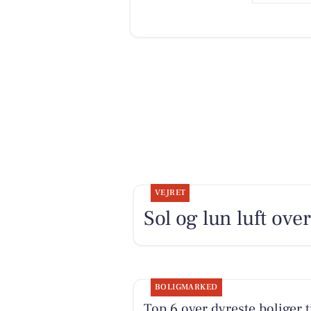
VEJRET
Sol og lun luft ove
BOLIGMARKED
Top 6 over dyreste boliger t