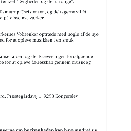
 temaet "Evigheden og det utrolige".
 Kamstrup Christensen, og deltagerne vil få
d på disse nye værker.
 kirkernes Voksenkor optræde med nogle af de nye
hed for at opleve musikken i en smuk
uanset alder, og der kræves ingen forudgående
nce for at opleve fællesskab gennem musik og
rd, Præstegårdsvej 1, 9293 Kongerslev
sningerne om begivenheden kan have ændret sig