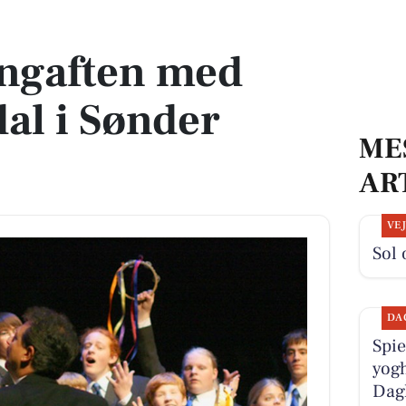
 i Sønder Kongerslev
angaften med
al i Sønder
ME
AR
VE
Sol 
DA
Spie
yogh
Dag