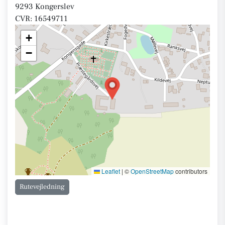
9293 Kongerslev
CVR: 16549711
+
−
Leaflet
|
©
OpenStreetMap
contributors
Rutevejledning