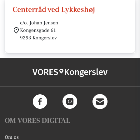
Centerråd ved Lykkeshøj
c/o. Johan Jensen
Kongensgade 61
9293 Kongerslev
VORES
Kongerslev
OM VORES DIGITAL
Om os