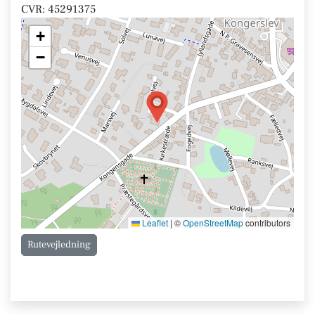
CVR: 45291375
+
−
Leaflet
|
©
OpenStreetMap
contributors
Rutevejledning