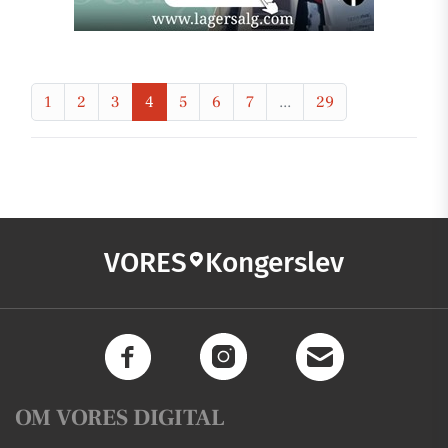
1
2
3
4
5
6
7
...
29
VORES
Kongerslev
OM VORES DIGITAL