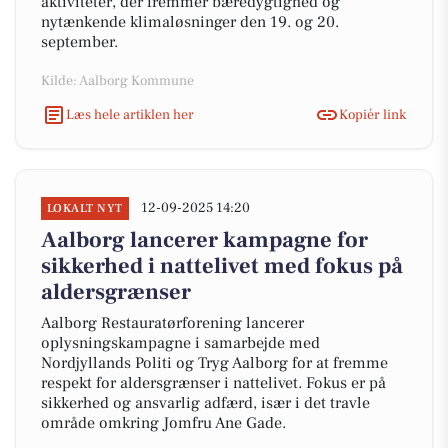
aktiviteter, der fremmer bæredygtighed og
nytænkende klimaløsninger den 19. og 20.
september.
Kilde: Aalborg Kommune
Læs hele artiklen her
Kopiér link
12-09-2025 14:20
LOKALT NYT
Aalborg lancerer kampagne for
sikkerhed i nattelivet med fokus på
aldersgrænser
Aalborg Restauratørforening lancerer
oplysningskampagne i samarbejde med
Nordjyllands Politi og Tryg Aalborg for at fremme
respekt for aldersgrænser i nattelivet. Fokus er på
sikkerhed og ansvarlig adfærd, især i det travle
område omkring Jomfru Ane Gade.