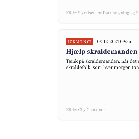
Kilde: Styrelsen for Dataforsyning og E
08-12-2021 09:35
LOKALT NYT
Hjælp skraldemanden i
Tænk på skraldemanden, når det e
skraldefolk, som hver morgen tømm
Kilde: City Container