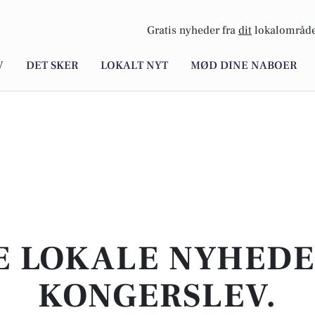
Gratis nyheder fra
dit
lokalområde
V
DET SKER
LOKALT NYT
MØD DINE NABOER
E LOKALE NYHEDER
KONGERSLEV.