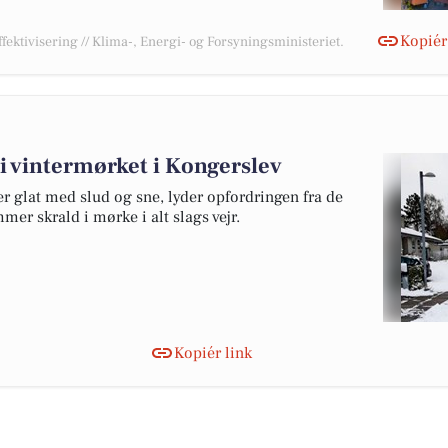
Kopiér
ffektivisering // Klima-, Energi- og Forsyningsministeriet.
 vintermørket i Kongerslev
r glat med slud og sne, lyder opfordringen fra de
er skrald i mørke i alt slags vejr.
Kopiér link