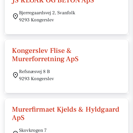
JS KLOAK OG BETON ApS
Bjerregaardsvej 2, Svanfolk
9293 Kongerslev
Kongerslev Flise &
Murerforretning ApS
Refsnæsvej 8 B
9293 Kongerslev
Murerfirmaet Kjelds & Hyldgaard
ApS
Skovkrogen 7